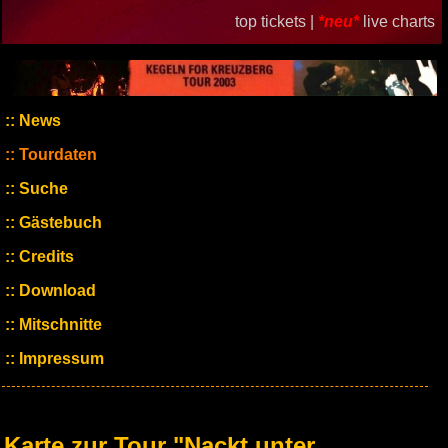
top tickets |
*neu*
live charts
News
Tourdaten
Suche
Gästebuch
Credits
Download
Mitschnitte
Impressum
Karte zur Tour "Nackt unter