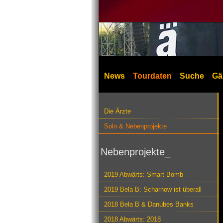
News
Tourdaten
Suche
Gä
Die Ärzte
Solo & Nebenprojekte
Nebenprojekte_
2019 Abwärts: Smart Bomb
2019 Bela B: Scharnow ist überall
2018 Bela B & Danubes Banks
2018 Abwärts: 2018