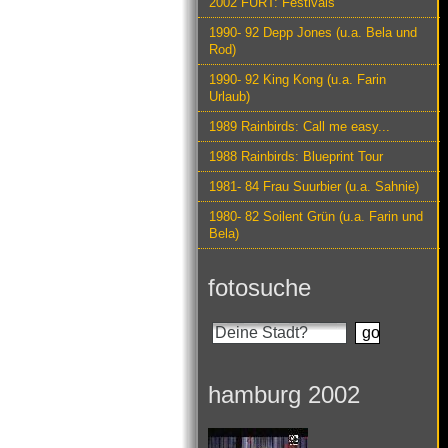
2002 FURT: Festivals
1990- 92 Depp Jones (u.a. Bela und
Rod)
1990- 92 King Kong (u.a. Farin
Urlaub)
1989 Rainbirds: Call me easy...
1988 Rainbirds: Blueprint Tour
1981- 84 Frau Suurbier (u.a. Sahnie)
1980- 82 Soilent Grün (u.a. Farin und
Bela)
fotosuche
hamburg 2002