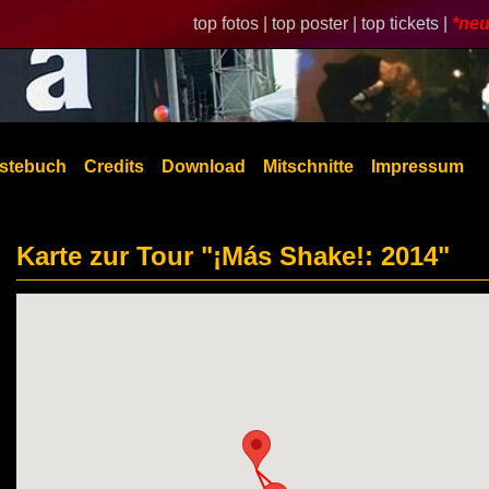
top fotos |
top poster |
top tickets |
*neu
stebuch
Credits
Download
Mitschnitte
Impressum
Karte zur Tour "¡Más Shake!: 2014"