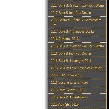
2017 Bela B: Sartana war noch Warm
2017 Bela B feat Pea Devlin
2017 Bastard: Söhne & Schwestern
Tour
2017 Bela B & Danubes Banks
2016 Abwärts: 2016
2016 Bela B. Sartana war noch Warm
2016 Bela B feat Pea Devlin
2016 Bela B: Lesungen 2016
2016 Bela B: Lesen ohne Atomstrom
2015 FURT Live 2015
2015 Lesung Lists of Note
2015 ¡Más Shake!: 2015
2015 Bela B: Einzelshows
2015 Abwärts: 2015