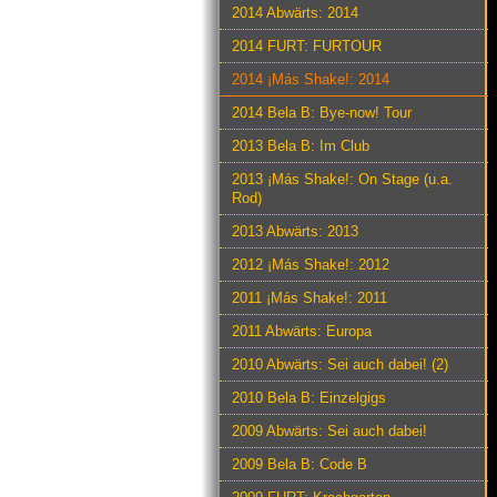
2014 Abwärts: 2014
2014 FURT: FURTOUR
2014 ¡Más Shake!: 2014
2014 Bela B: Bye-now! Tour
2013 Bela B: Im Club
2013 ¡Más Shake!: On Stage (u.a.
Rod)
2013 Abwärts: 2013
2012 ¡Más Shake!: 2012
2011 ¡Más Shake!: 2011
2011 Abwärts: Europa
2010 Abwärts: Sei auch dabei! (2)
2010 Bela B: Einzelgigs
2009 Abwärts: Sei auch dabei!
2009 Bela B: Code B