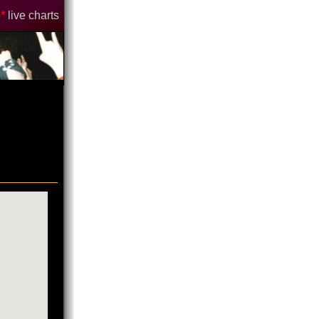
*
live charts