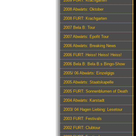
2009 FURT: Krachgarten
2008 Abwärts: Oktober
2008 FURT: Krachgarten
2007 Bela B: Tour
2007 Abwärts: Epofit Tour
2006 Abwärts: Breaking News
2006 FURT: Heiss! Heiss! Heiss!
2006 Bela B: Bela B.s Bingo-Show
2005/ 06 Abwärts: Einzelgigs
2005 Abwärts: Staatskapelle
2005 FURT: Sonnenblumen of Death
2004 Abwärts: Karstadt
2003/ 04 Hagen Liebing: Lesetour
2003 FURT: Festivals
2002 FURT: Clubtour