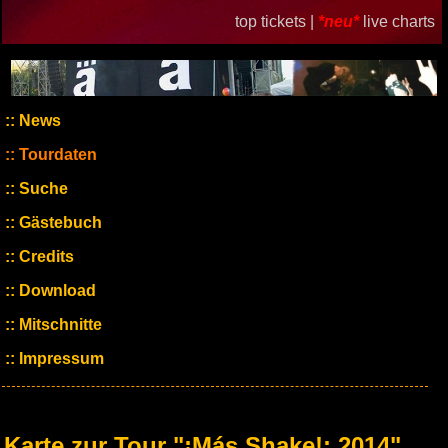
top tickets |
*neu*
live charts
News
Tourdaten
Suche
Gästebuch
Credits
Download
Mitschnitte
Impressum
Karte zur Tour "¡Más Shake!: 2014"