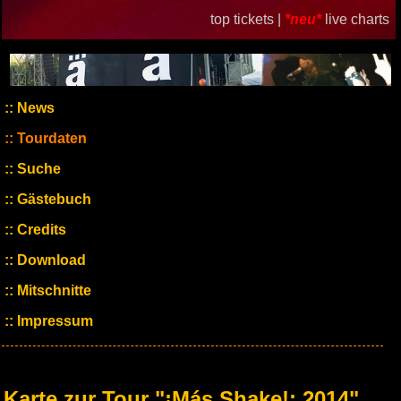
top tickets |
*neu*
live charts
News
Tourdaten
Suche
Gästebuch
Credits
Download
Mitschnitte
Impressum
Karte zur Tour "¡Más Shake!: 2014"