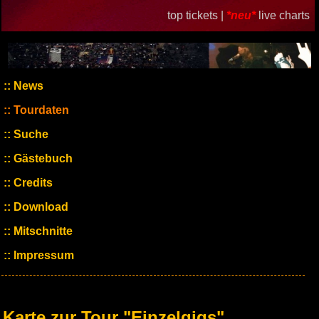
top tickets |
*neu*
live charts
News
Tourdaten
Suche
Gästebuch
Credits
Download
Mitschnitte
Impressum
Karte zur Tour "Einzelgigs"