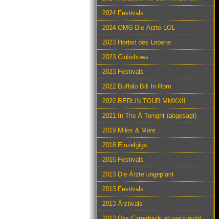
2024 Festivals
2024 OMG Die Ärzte LOL
2023 Herbst des Lebens
2023 Clubshows
2023 Festivals
2022 Buffalo Bill In Rom
2022 BERLIN TOUR MMXXII
2021 In The Ä Tonight (abgesagt)
2019 Miles & More
2018 Einzelgigs
2016 Festivals
2013 Die Ärzte ungeplant
2013 Festivals
2013 Ärztivals
2013 Das Comeback ist noch nicht