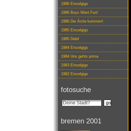
1986 Einzelgigs
1986 Boys Want Fun!
1986 Die Ärzte kommen!
1985 Einzelgigs
1985 Debil
1984 Einzelgigs
1984 Uns gehts prima
1983 Einzelgigs
1982 Einzelgigs
fotosuche
bremen 2001