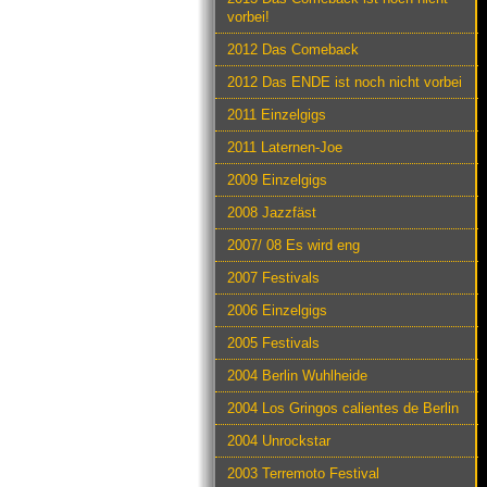
vorbei!
2012 Das Comeback
2012 Das ENDE ist noch nicht vorbei
2011 Einzelgigs
2011 Laternen-Joe
2009 Einzelgigs
2008 Jazzfäst
2007/ 08 Es wird eng
2007 Festivals
2006 Einzelgigs
2005 Festivals
2004 Berlin Wuhlheide
2004 Los Gringos calientes de Berlin
2004 Unrockstar
2003 Terremoto Festival