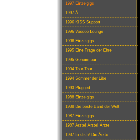
1997 Einzelgigs
1997 Ä
1996 KISS Support
1996 Voodoo Lounge
1996 Einzelgigs
1995 Eine Frage der Ehre
1995 Geheimtour
1994 Tour-Tour
1994 Sömmer der Libe
1993 Plugged
1988 Einzelgigs
1988 Die beste Band der Welt!
1987 Einzelgigs
1987 Ärzte! Ärzte! Ärzte!
1987 Endlich! Die Ärzte