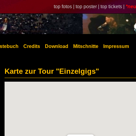
top fotos |
top poster |
top tickets |
*neu
stebuch
Credits
Download
Mitschnitte
Impressum
Karte zur Tour "Einzelgigs"