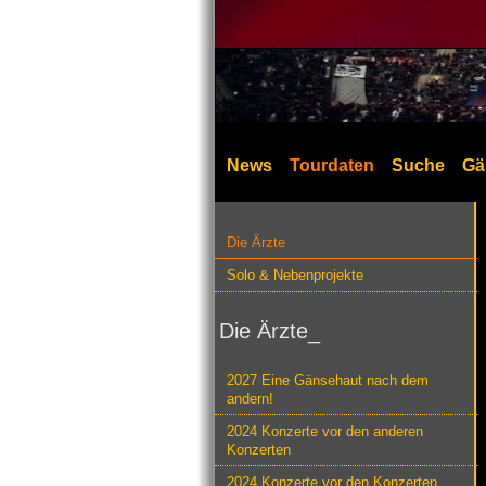
News
Tourdaten
Suche
Gä
Die Ärzte
Solo & Nebenprojekte
Die Ärzte_
2027 Eine Gänsehaut nach dem
andern!
2024 Konzerte vor den anderen
Konzerten
2024 Konzerte vor den Konzerten