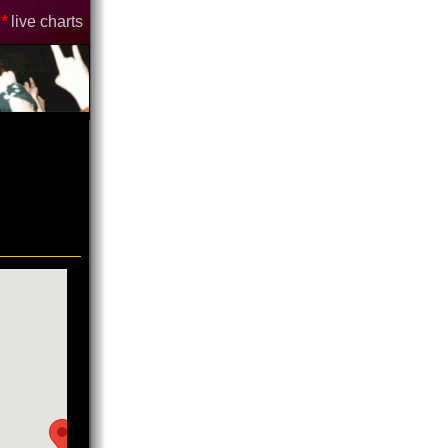
*
live charts