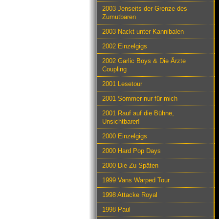
2003 Jenseits der Grenze des
Zumutbaren
2003 Nackt unter Kannibalen
2002 Einzelgigs
2002 Garlic Boys & Die Ärzte
Coupling
2001 Lesetour
2001 Sommer nur für mich
2001 Rauf auf die Bühne,
Unsichtbarer!
2000 Einzelgigs
2000 Hard Pop Days
2000 Die Zu Späten
1999 Vans Warped Tour
1998 Attacke Royal
1998 Paul