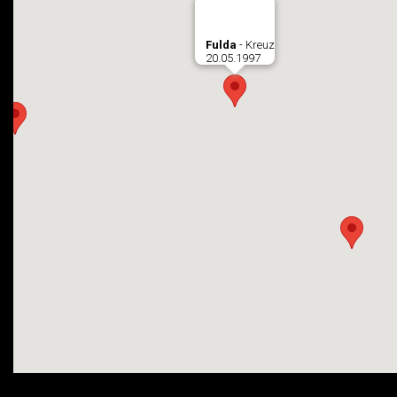
Fulda
- Kreuz
20.05.1997