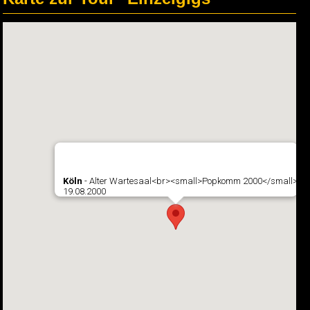
Köln
- Alter Wartesaal<br><small>Popkomm 2000</small>
19.08.2000