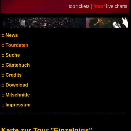
top tickets |
*neu*
live charts
News
Tourdaten
Suche
Gästebuch
Credits
Download
Mitschnitte
Impressum
Karte zur Tour "Einzelgigs"