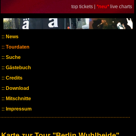
top tickets |
*neu*
live charts
News
Tourdaten
Suche
Gästebuch
Credits
Download
Mitschnitte
Impressum
Karte zur Tour "Berlin Wuhlheide"