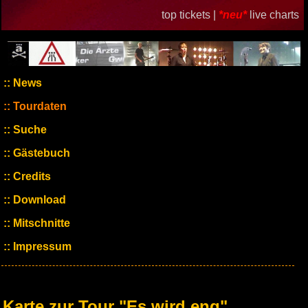
top tickets |
*neu*
live charts
News
Tourdaten
Suche
Gästebuch
Credits
Download
Mitschnitte
Impressum
Karte zur Tour "Es wird eng"