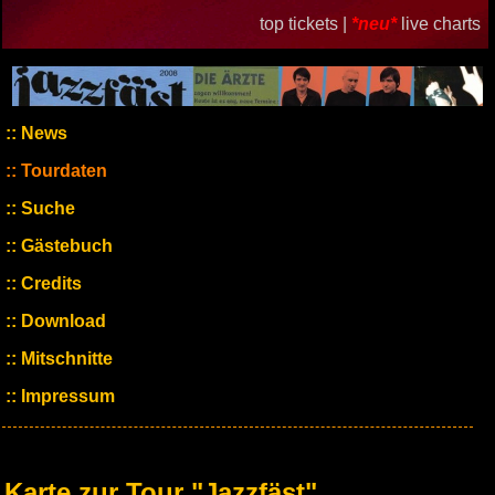
top tickets |
*neu*
live charts
News
Tourdaten
Suche
Gästebuch
Credits
Download
Mitschnitte
Impressum
Karte zur Tour "Jazzfäst"