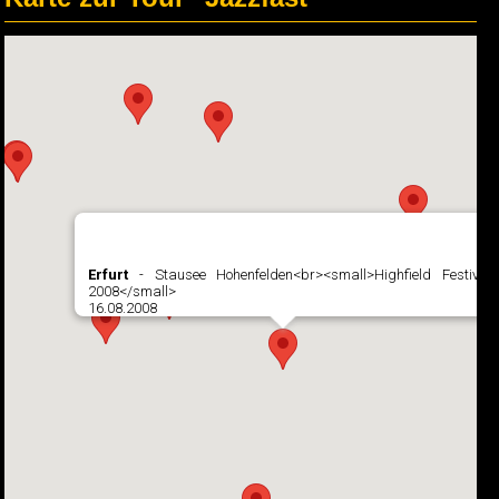
Erfurt
- Stausee Hohenfelden<br><small>Highfield Festival
2008</small>
16.08.2008