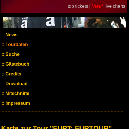
top tickets |
*neu*
live charts
News
Tourdaten
Suche
Gästebuch
Credits
Download
Mitschnitte
Impressum
Karte zur Tour "FURT: FURTOUR"