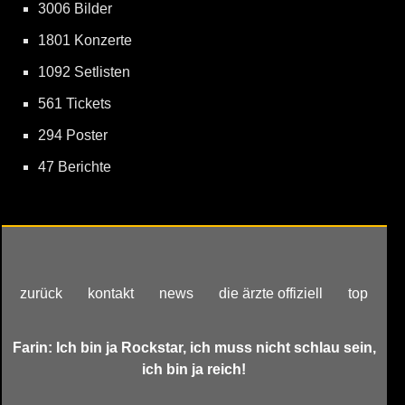
3006 Bilder
1801 Konzerte
1092 Setlisten
561 Tickets
294 Poster
47 Berichte
zurück
kontakt
news
die ärzte offiziell
top
Farin: Ich bin ja Rockstar, ich muss nicht schlau sein,
ich bin ja reich!