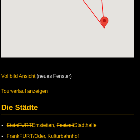
Vollbild Ansicht
(neues Fenster)
Tourverlauf anzeigen
Die Städte
SteinFURT
Emstetten,
Festzelt
Stadthalle
FrankFURT/Oder, Kulturbahnhof