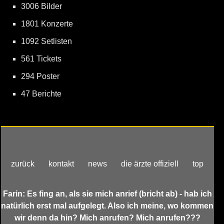
3006 Bilder
1801 Konzerte
1092 Setlisten
561 Tickets
294 Poster
47 Berichte
zurück
kontakt
news
die ärzte offiziell
top
Farin: Es fing an, als sie mich anrief (bricht ab) - hab ich
natürlich erst mal aufgelegt. Also ich meine, wo kommen
wir denn da hin? Mich anrufen? Mich anrufen???