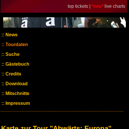
top tickets |
*neu*
live charts
News
Tourdaten
Suche
Gästebuch
Credits
Download
Mitschnitte
Impressum
Karte zur Tour "Abwärts: Europa"