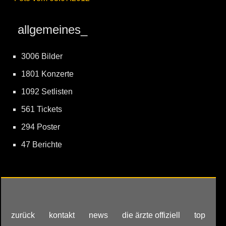
allgemeines_
3006 Bilder
1801 Konzerte
1092 Setlisten
561 Tickets
294 Poster
47 Berichte
zurück
kontakt
news
die ärzte offiziell
top