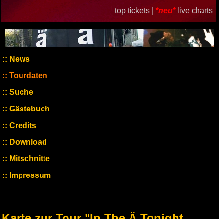
top tickets |
*neu*
live charts
News
Tourdaten
Suche
Gästebuch
Credits
Download
Mitschnitte
Impressum
Karte zur Tour "In The Ä Tonight