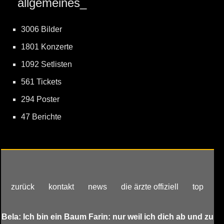
allgemeines_
3006 Bilder
1801 Konzerte
1092 Setlisten
561 Tickets
294 Poster
47 Berichte
zurück
kontakt
news
die ärzte offiziell
top
Bela: Ich bin ein Baum Farin: nur weil ich dich ab und zu