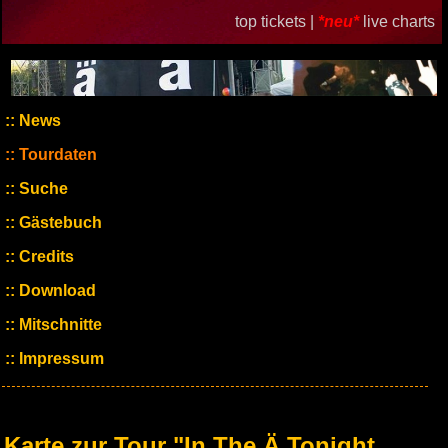
top tickets |
*neu*
live charts
News
Tourdaten
Suche
Gästebuch
Credits
Download
Mitschnitte
Impressum
Karte zur Tour "In The Ä Tonight