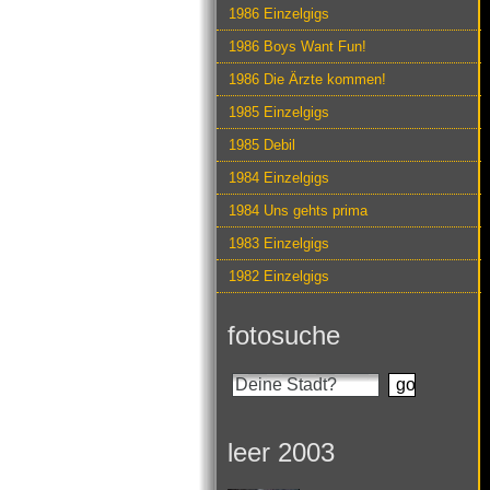
1986 Einzelgigs
1986 Boys Want Fun!
1986 Die Ärzte kommen!
1985 Einzelgigs
1985 Debil
1984 Einzelgigs
1984 Uns gehts prima
1983 Einzelgigs
1982 Einzelgigs
fotosuche
leer 2003