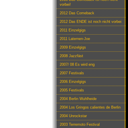
vorbei!
2012 Das Comeback
2012 Das ENDE ist noch nicht vorbei
2011 Einzelgigs
2011 Laternen-Joe
2009 Einzelgigs
2008 Jazzfäst
2007/ 08 Es wird eng
2007 Festivals
2006 Einzelgigs
2005 Festivals
2004 Berlin Wuhlheide
2004 Los Gringos calientes de Berlin
2004 Unrockstar
2003 Terremoto Festival