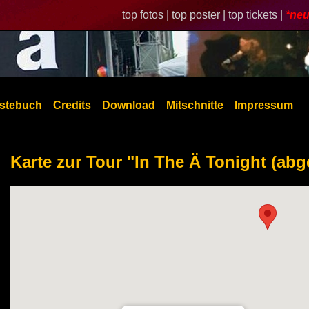
top fotos |
top poster |
top tickets |
*neu
stebuch
Credits
Download
Mitschnitte
Impressum
Karte zur Tour "In The Ä Tonight (abg