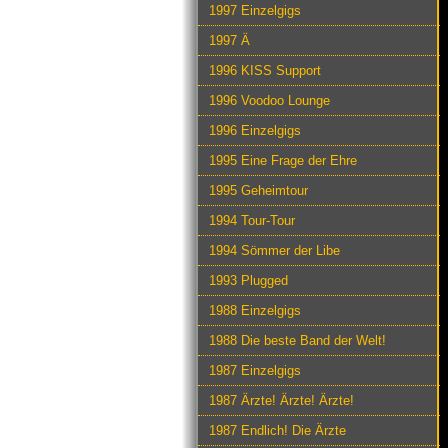
1997 Einzelgigs
1997 Ä
1996 KISS Support
1996 Voodoo Lounge
1996 Einzelgigs
1995 Eine Frage der Ehre
1995 Geheimtour
1994 Tour-Tour
1994 Sömmer der Libe
1993 Plugged
1988 Einzelgigs
1988 Die beste Band der Welt!
1987 Einzelgigs
1987 Ärzte! Ärzte! Ärzte!
1987 Endlich! Die Ärzte