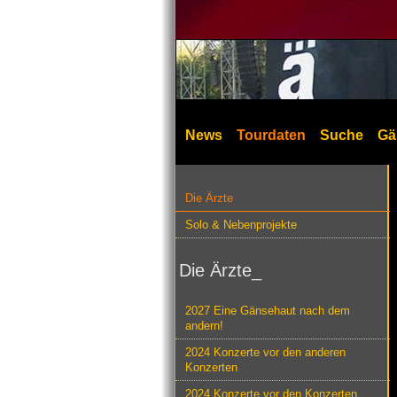
News
Tourdaten
Suche
Gä
Die Ärzte
Solo & Nebenprojekte
Die Ärzte_
2027 Eine Gänsehaut nach dem
andern!
2024 Konzerte vor den anderen
Konzerten
2024 Konzerte vor den Konzerten