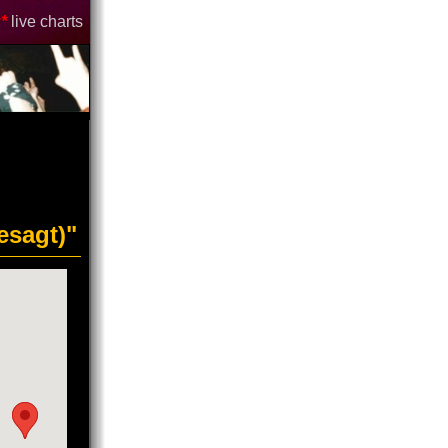
*
live charts
esagt)"