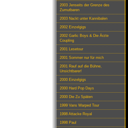
2003 Jenseits der Grenze des
Zumutbaren
2003 Nackt unter Kannibalen
2002 Einzelgigs
2002 Garlic Boys & Die Ärzte
Coupling
2001 Lesetour
2001 Sommer nur für mich
2001 Rauf auf die Bühne,
Unsichtbarer!
2000 Einzelgigs
2000 Hard Pop Days
2000 Die Zu Späten
1999 Vans Warped Tour
1998 Attacke Royal
1998 Paul