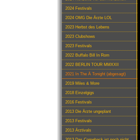
2024 Festivals
2024 OMG Die Ärzte LOL
2023 Herbst des Lebens
2023 Clubshows
2023 Festivals
2022 Buffalo Bill In Rom
2022 BERLIN TOUR MMXXII
2021 In The Ä Tonight (abgesagt)
2019 Miles & More
2018 Einzelgigs
2016 Festivals
2013 Die Ärzte ungeplant
2013 Festivals
2013 Ärztivals
2013 Das Comeback ist noch nicht