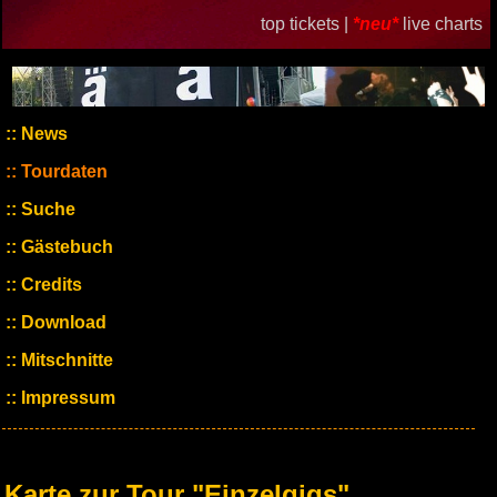
top tickets |
*neu*
live charts
News
Tourdaten
Suche
Gästebuch
Credits
Download
Mitschnitte
Impressum
Karte zur Tour "Einzelgigs"