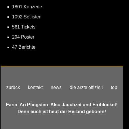
1801 Konzerte
1092 Setlisten
561 Tickets
294 Poster
47 Berichte
zurück
kontakt
news
die ärzte offiziell
top
Farin: An Pfingsten: Also Jauchzet und Frohlocket!
Denn euch ist heut der Heiland geboren!