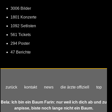
3006 Bilder
1801 Konzerte
1092 Setlisten
561 Tickets
294 Poster
47 Berichte
zurück
kontakt
news
die ärzte offiziell
top
Bela: Ich bin ein Baum Farin: nur weil ich dich ab und zu
anpisse, biste noch lange nicht ein Baum.