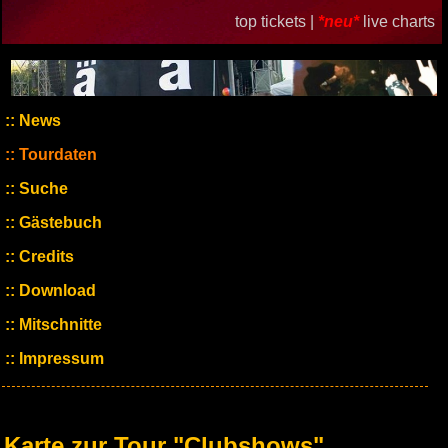
top tickets |
*neu*
live charts
News
Tourdaten
Suche
Gästebuch
Credits
Download
Mitschnitte
Impressum
Karte zur Tour "Clubshows"