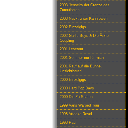
2003 Jenseits der Grenze des
Zumutbaren
2003 Nackt unter Kannibalen
2002 Einzelgigs
2002 Garlic Boys & Die Ärzte
Coupling
2001 Lesetour
2001 Sommer nur für mich
2001 Rauf auf die Bühne,
Unsichtbarer!
2000 Einzelgigs
2000 Hard Pop Days
2000 Die Zu Späten
1999 Vans Warped Tour
1998 Attacke Royal
1998 Paul