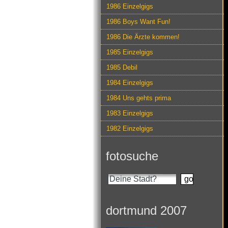
1986 Einzelgigs
1986 Boys Want Fun!
1986 Die Ärzte kommen!
1985 Einzelgigs
1985 Debil
1984 Einzelgigs
1984 Uns gehts prima
1983 Einzelgigs
1982 Einzelgigs
fotosuche
dortmund 2007