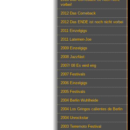
vorbei!
2012 Das Comeback
2012 Das ENDE ist noch nicht vorbei
2011 Einzelgigs
2011 Laternen-Joe
2009 Einzelgigs
2008 Jazzfäst
2007/ 08 Es wird eng
2007 Festivals
2006 Einzelgigs
2005 Festivals
2004 Berlin Wuhlheide
2004 Los Gringos calientes de Berlin
2004 Unrockstar
2003 Terremoto Festival