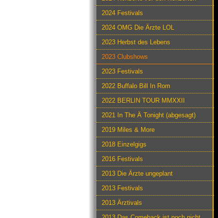
2024 Festivals
2024 OMG Die Ärzte LOL
2023 Herbst des Lebens
2023 Clubshows
2023 Festivals
2022 Buffalo Bill In Rom
2022 BERLIN TOUR MMXXII
2021 In The Ä Tonight (abgesagt)
2019 Miles & More
2018 Einzelgigs
2016 Festivals
2013 Die Ärzte ungeplant
2013 Festivals
2013 Ärztivals
2013 Das Comeback ist noch nicht