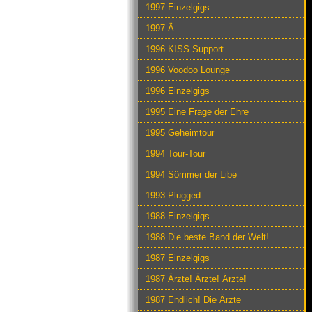
1997 Einzelgigs
1997 Ä
1996 KISS Support
1996 Voodoo Lounge
1996 Einzelgigs
1995 Eine Frage der Ehre
1995 Geheimtour
1994 Tour-Tour
1994 Sömmer der Libe
1993 Plugged
1988 Einzelgigs
1988 Die beste Band der Welt!
1987 Einzelgigs
1987 Ärzte! Ärzte! Ärzte!
1987 Endlich! Die Ärzte