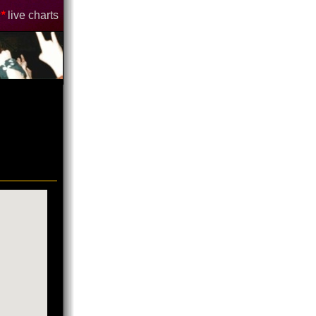
*
live charts