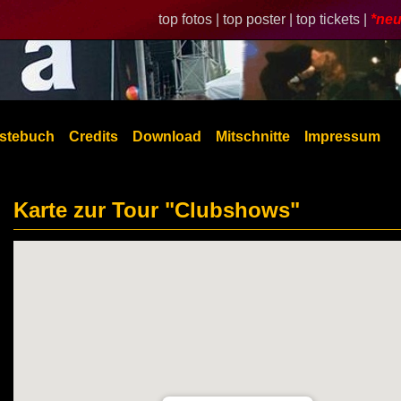
top fotos |
top poster |
top tickets |
*neu
stebuch
Credits
Download
Mitschnitte
Impressum
Karte zur Tour "Clubshows"