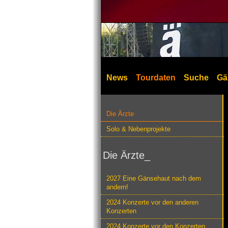
News
Tourdaten
Suche
Gä
Die Ärzte
Solo & Nebenprojekte
Die Ärzte_
2027 Eine Gänsehaut nach dem
andern!
2024 Konzerte vor den anderen
Konzerten
2024 Konzerte vor den Konzerten