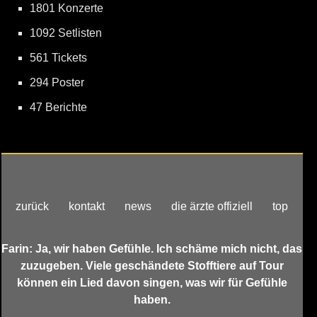
1801 Konzerte
1092 Setlisten
561 Tickets
294 Poster
47 Berichte
zurück
kontakt
news
die ärzte offiziell
top
Farin: Ja, wir haben Gefühle. Ich schäme mich nicht, das
zuzugeben. Viele geschändete Stofftiere auf Tour
können ein Lied davon singen, was wir für Gefühle
haben.