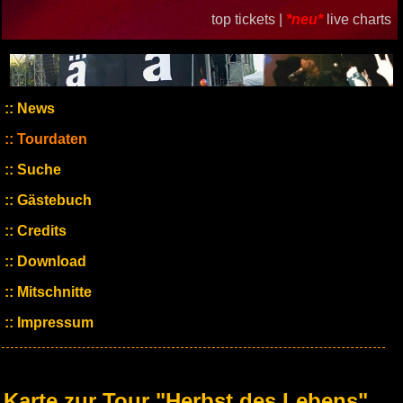
top tickets |
*neu*
live charts
News
Tourdaten
Suche
Gästebuch
Credits
Download
Mitschnitte
Impressum
Karte zur Tour "Herbst des Lebens"