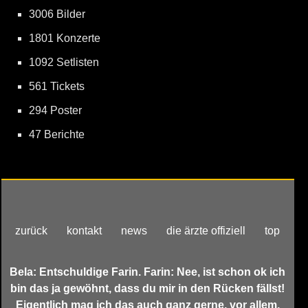
3006 Bilder
1801 Konzerte
1092 Setlisten
561 Tickets
294 Poster
47 Berichte
zurück
kontakt
news
die ärzte offiziell
top
Bela: Entschuldige Farin. Farin: Nee, ist schon ok ich
bin das ja gewöhnt, dass du mir in den Rücken fällst!
Eigentlich mag ich das auch ganz gerne, vor allem,