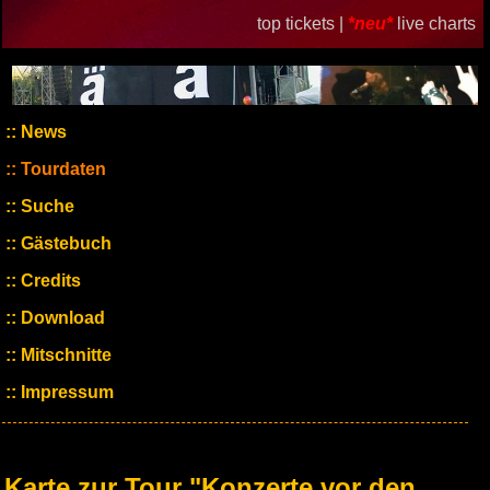
top tickets |
*neu*
live charts
News
Tourdaten
Suche
Gästebuch
Credits
Download
Mitschnitte
Impressum
Karte zur Tour "Konzerte vor den