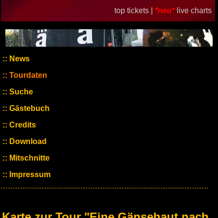
top tickets |
*neu*
live charts
News
Tourdaten
Suche
Gästebuch
Credits
Download
Mitschnitte
Impressum
Karte zur Tour "Eine Gänsehaut nach