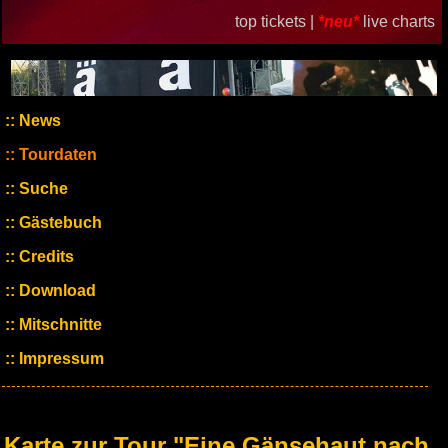
top tickets |
*neu*
live charts
News
Tourdaten
Suche
Gästebuch
Credits
Download
Mitschnitte
Impressum
Karte zur Tour "Eine Gänsehaut nach