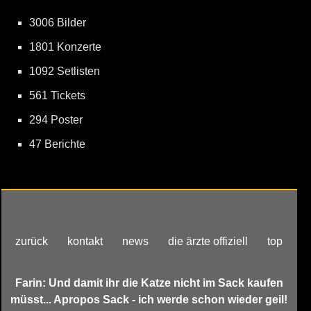
3006 Bilder
1801 Konzerte
1092 Setlisten
561 Tickets
294 Poster
47 Berichte
zurück
kontakt
news
die ärzte offiziell
top
Farin: Und damit ihr die Katze nicht im Sack kaufen
müsst... Apropos Sack - ich werde schon wieder geil!