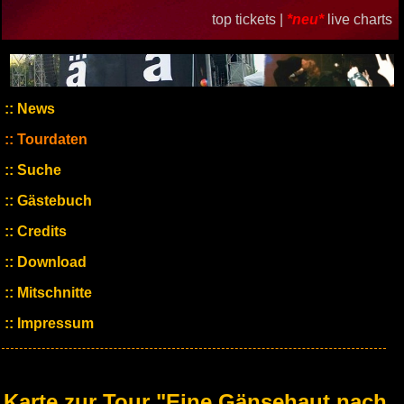
top tickets |
*neu*
live charts
News
Tourdaten
Suche
Gästebuch
Credits
Download
Mitschnitte
Impressum
Karte zur Tour "Eine Gänsehaut nach