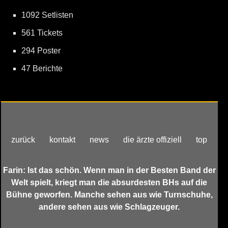
1092 Setlisten
561 Tickets
294 Poster
47 Berichte
zurück
kontakt
news
die ärzte offiziell
top
Farin: Ist das schön. Wenn man in der Besten Band der
Welt spielt, kriegt man die absurdesten BHs auf die
Bühne geworfen. Manche sehen aus wie Turnschuhe,
andere sehen aus wie Schlagzeuger.