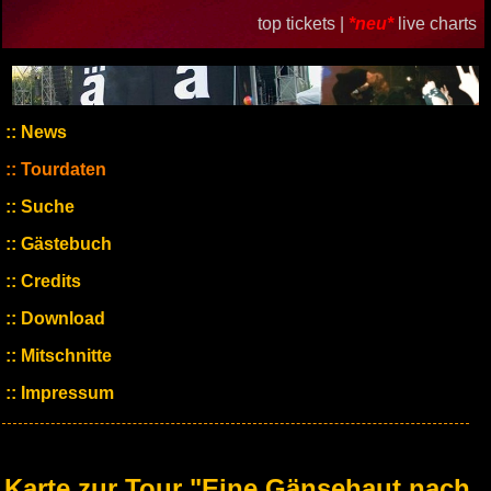
top tickets |
*neu*
live charts
News
Tourdaten
Suche
Gästebuch
Credits
Download
Mitschnitte
Impressum
Karte zur Tour "Eine Gänsehaut nach