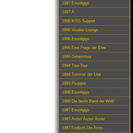
1997 Einzelgigs
1997 Ä
1996 KISS Support
1996 Voodoo Lounge
1996 Einzelgigs
1995 Eine Frage der Ehre
1995 Geheimtour
1994 Tour-Tour
1994 Sömmer der Libe
1993 Plugged
1988 Einzelgigs
1988 Die beste Band der Welt!
1987 Einzelgigs
1987 Ärzte! Ärzte! Ärzte!
1987 Endlich! Die Ärzte