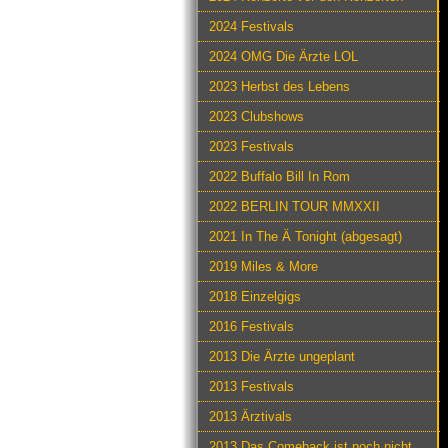
2024 Festivals
2024 OMG Die Ärzte LOL
2023 Herbst des Lebens
2023 Clubshows
2023 Festivals
2022 Buffalo Bill In Rom
2022 BERLIN TOUR MMXXII
2021 In The Ä Tonight (abgesagt)
2019 Miles & More
2018 Einzelgigs
2016 Festivals
2013 Die Ärzte ungeplant
2013 Festivals
2013 Ärztivals
2013 Das Comeback ist noch nicht