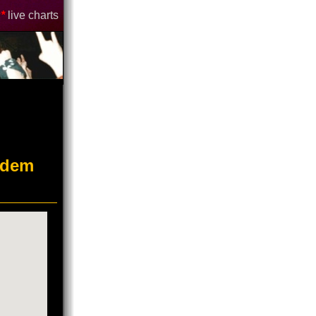
*
live charts
 dem