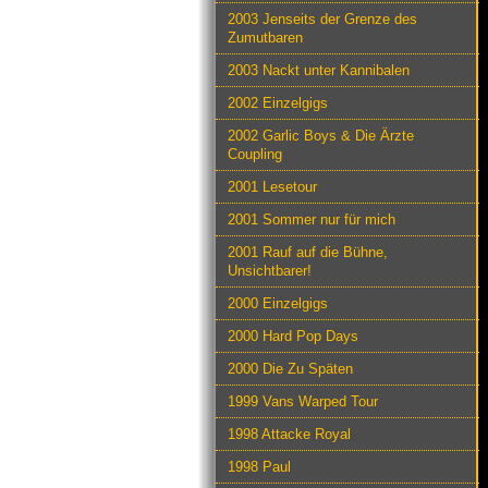
2003 Jenseits der Grenze des
Zumutbaren
2003 Nackt unter Kannibalen
2002 Einzelgigs
2002 Garlic Boys & Die Ärzte
Coupling
2001 Lesetour
2001 Sommer nur für mich
2001 Rauf auf die Bühne,
Unsichtbarer!
2000 Einzelgigs
2000 Hard Pop Days
2000 Die Zu Späten
1999 Vans Warped Tour
1998 Attacke Royal
1998 Paul