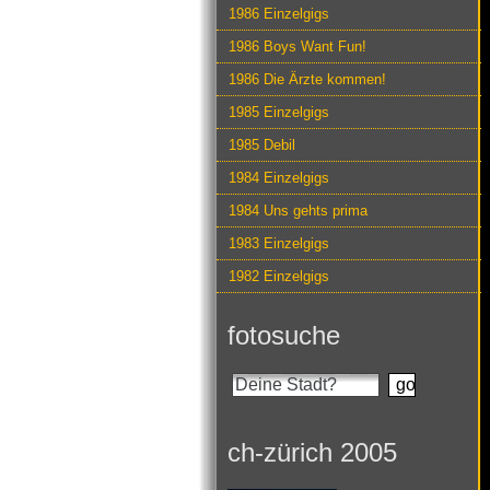
1986 Einzelgigs
1986 Boys Want Fun!
1986 Die Ärzte kommen!
1985 Einzelgigs
1985 Debil
1984 Einzelgigs
1984 Uns gehts prima
1983 Einzelgigs
1982 Einzelgigs
fotosuche
ch-zürich 2005