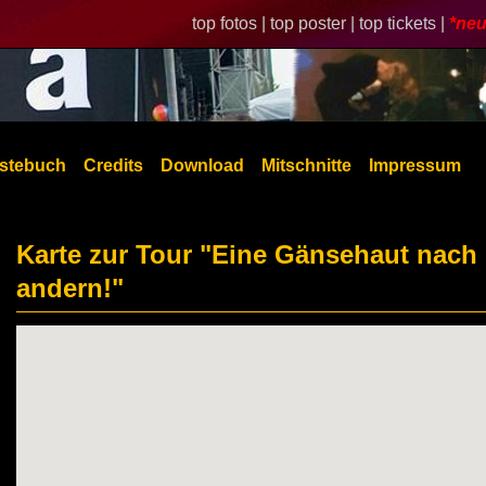
top fotos |
top poster |
top tickets |
*neu
stebuch
Credits
Download
Mitschnitte
Impressum
Karte zur Tour "Eine Gänsehaut nach
andern!"