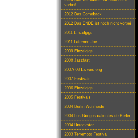
vorbei!
2012 Das Comeback
2012 Das ENDE ist noch nicht vorbei
2011 Einzelgigs
2011 Laternen-Joe
2009 Einzelgigs
2008 Jazzfäst
2007/ 08 Es wird eng
2007 Festivals
2006 Einzelgigs
2005 Festivals
2004 Berlin Wuhlheide
2004 Los Gringos calientes de Berlin
2004 Unrockstar
2003 Terremoto Festival