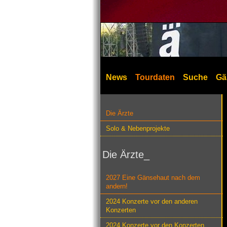
News
Tourdaten
Suche
Gä
Die Ärzte
Solo & Nebenprojekte
Die Ärzte_
2027 Eine Gänsehaut nach dem
andern!
2024 Konzerte vor den anderen
Konzerten
2024 Konzerte vor den Konzerten