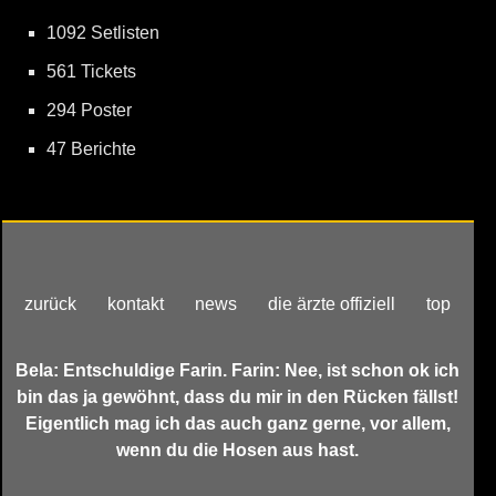
1092 Setlisten
561 Tickets
294 Poster
47 Berichte
zurück
kontakt
news
die ärzte offiziell
top
Bela: Entschuldige Farin. Farin: Nee, ist schon ok ich
bin das ja gewöhnt, dass du mir in den Rücken fällst!
Eigentlich mag ich das auch ganz gerne, vor allem,
wenn du die Hosen aus hast.