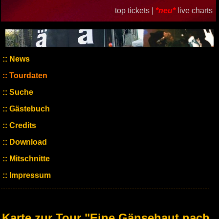
top tickets |
*neu*
live charts
News
Tourdaten
Suche
Gästebuch
Credits
Download
Mitschnitte
Impressum
Karte zur Tour "Eine Gänsehaut nach