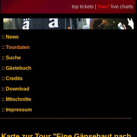
top tickets |
*neu*
live charts
News
Tourdaten
Suche
Gästebuch
Credits
Download
Mitschnitte
Impressum
Karte zur Tour "Eine Gänsehaut nach