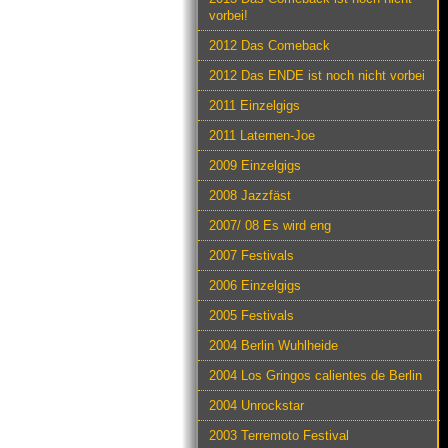
vorbei!
2012 Das Comeback
2012 Das ENDE ist noch nicht vorbei
2011 Einzelgigs
2011 Laternen-Joe
2009 Einzelgigs
2008 Jazzfäst
2007/ 08 Es wird eng
2007 Festivals
2006 Einzelgigs
2005 Festivals
2004 Berlin Wuhlheide
2004 Los Gringos calientes de Berlin
2004 Unrockstar
2003 Terremoto Festival