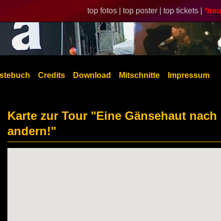
top fotos |
top poster |
top tickets |
*neu
stebuch
Credits
Download
Mitschnitte
Impressum
Karte zur Tour "Eine Gänsehaut nach
andern!"