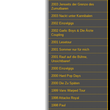
2003 Jenseits der Grenze des
Zumutbaren
2003 Nackt unter Kannibalen
2002 Einzelgigs
2002 Garlic Boys & Die Ärzte
Coupling
2001 Lesetour
2001 Sommer nur für mich
2001 Rauf auf die Bühne,
Unsichtbarer!
2000 Einzelgigs
2000 Hard Pop Days
2000 Die Zu Späten
1999 Vans Warped Tour
1998 Attacke Royal
1998 Paul