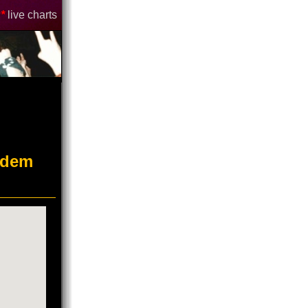
*
live charts
 dem