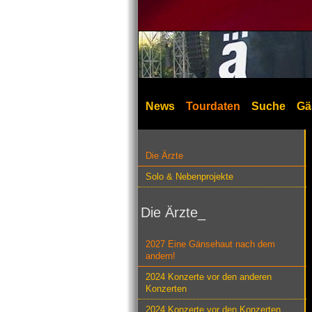
News
Tourdaten
Suche
Gä
Die Ärzte
Solo & Nebenprojekte
Die Ärzte_
2027 Eine Gänsehaut nach dem
andern!
2024 Konzerte vor den anderen
Konzerten
2024 Konzerte vor den Konzerten