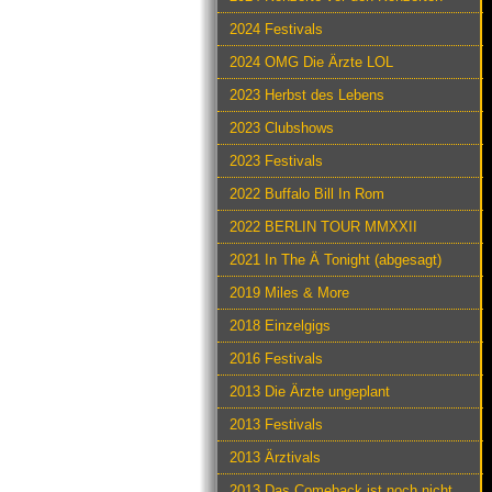
2024 Festivals
2024 OMG Die Ärzte LOL
2023 Herbst des Lebens
2023 Clubshows
2023 Festivals
2022 Buffalo Bill In Rom
2022 BERLIN TOUR MMXXII
2021 In The Ä Tonight (abgesagt)
2019 Miles & More
2018 Einzelgigs
2016 Festivals
2013 Die Ärzte ungeplant
2013 Festivals
2013 Ärztivals
2013 Das Comeback ist noch nicht