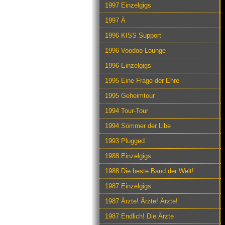
1997 Einzelgigs
1997 Ä
1996 KISS Support
1996 Voodoo Lounge
1996 Einzelgigs
1995 Eine Frage der Ehre
1995 Geheimtour
1994 Tour-Tour
1994 Sömmer der Libe
1993 Plugged
1988 Einzelgigs
1988 Die beste Band der Welt!
1987 Einzelgigs
1987 Ärzte! Ärzte! Ärzte!
1987 Endlich! Die Ärzte