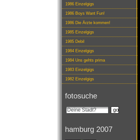
1986 Einzelgigs
1986 Boys Want Fun!
1986 Die Ärzte kommen!
1985 Einzelgigs
1985 Debil
1984 Einzelgigs
1984 Uns gehts prima
1983 Einzelgigs
1982 Einzelgigs
fotosuche
hamburg 2007