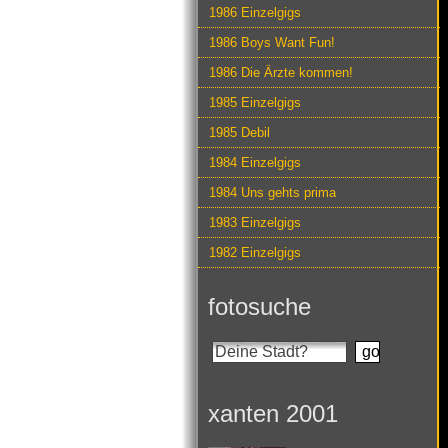
1986 Einzelgigs
1986 Boys Want Fun!
1986 Die Ärzte kommen!
1985 Einzelgigs
1985 Debil
1984 Einzelgigs
1984 Uns gehts prima
1983 Einzelgigs
1982 Einzelgigs
fotosuche
xanten 2001