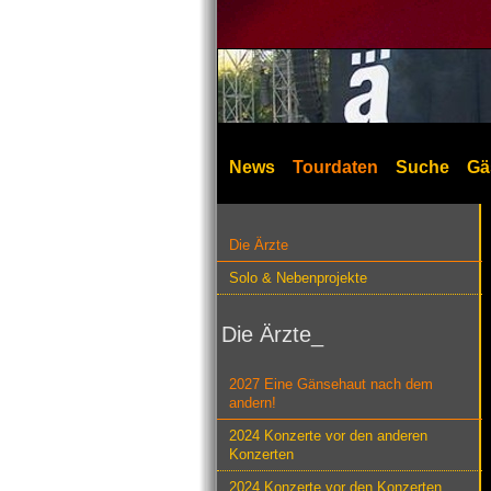
News
Tourdaten
Suche
Gä
Die Ärzte
Solo & Nebenprojekte
Die Ärzte_
2027 Eine Gänsehaut nach dem
andern!
2024 Konzerte vor den anderen
Konzerten
2024 Konzerte vor den Konzerten