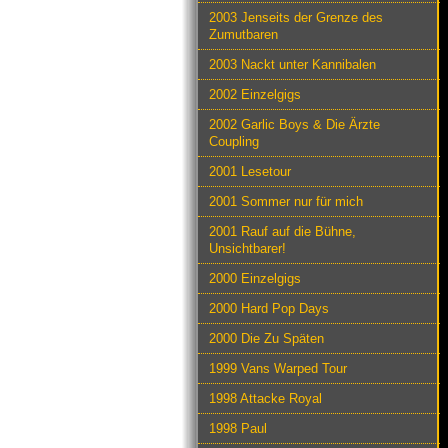
2003 Jenseits der Grenze des
Zumutbaren
2003 Nackt unter Kannibalen
2002 Einzelgigs
2002 Garlic Boys & Die Ärzte
Coupling
2001 Lesetour
2001 Sommer nur für mich
2001 Rauf auf die Bühne,
Unsichtbarer!
2000 Einzelgigs
2000 Hard Pop Days
2000 Die Zu Späten
1999 Vans Warped Tour
1998 Attacke Royal
1998 Paul