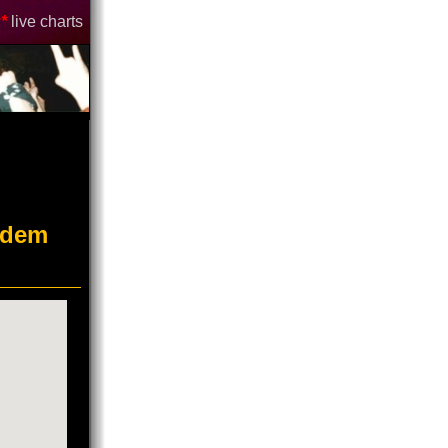
*
live charts
 dem