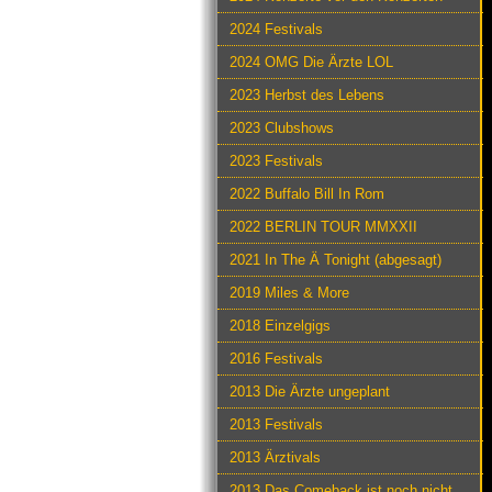
2024 Festivals
2024 OMG Die Ärzte LOL
2023 Herbst des Lebens
2023 Clubshows
2023 Festivals
2022 Buffalo Bill In Rom
2022 BERLIN TOUR MMXXII
2021 In The Ä Tonight (abgesagt)
2019 Miles & More
2018 Einzelgigs
2016 Festivals
2013 Die Ärzte ungeplant
2013 Festivals
2013 Ärztivals
2013 Das Comeback ist noch nicht