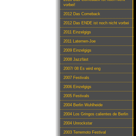
vorbei!
2012 Das Comeback
2012 Das ENDE ist noch nicht vorbei
2011 Einzelgigs
2011 Laternen-Joe
2009 Einzelgigs
2008 Jazzfäst
2007/ 08 Es wird eng
2007 Festivals
2006 Einzelgigs
2005 Festivals
2004 Berlin Wuhlheide
2004 Los Gringos calientes de Berlin
2004 Unrockstar
2003 Terremoto Festival