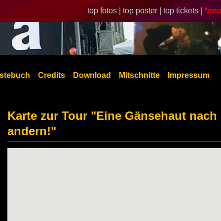
top fotos |
top poster |
top tickets |
*neu
stebuch
Credits
Download
Mitschnitte
Impressum
Karte zur Tour "Eine Gänsehaut nach
andern!"