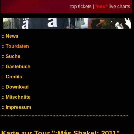
top tickets |
*neu*
live charts
News
Tourdaten
Suche
Gästebuch
Credits
Download
Mitschnitte
Impressum
Karte zur Tour "¡Más Shake!: 2011"