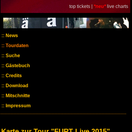
top tickets |
*neu*
live charts
News
Tourdaten
Suche
Gästebuch
Credits
Download
Mitschnitte
Impressum
Karte zur Tour "FURT Live 2015"