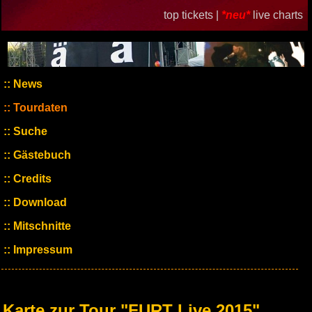
top tickets |
*neu*
live charts
News
Tourdaten
Suche
Gästebuch
Credits
Download
Mitschnitte
Impressum
Karte zur Tour "FURT Live 2015"