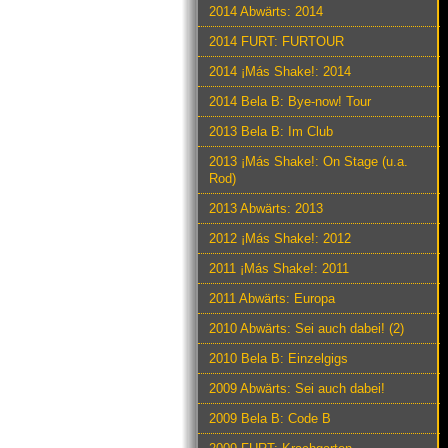
2014 Abwärts: 2014
2014 FURT: FURTOUR
2014 ¡Más Shake!: 2014
2014 Bela B: Bye-now! Tour
2013 Bela B: Im Club
2013 ¡Más Shake!: On Stage (u.a.
Rod)
2013 Abwärts: 2013
2012 ¡Más Shake!: 2012
2011 ¡Más Shake!: 2011
2011 Abwärts: Europa
2010 Abwärts: Sei auch dabei! (2)
2010 Bela B: Einzelgigs
2009 Abwärts: Sei auch dabei!
2009 Bela B: Code B