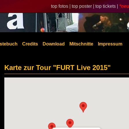
top fotos |
top poster |
top tickets |
*neu
stebuch
Credits
Download
Mitschnitte
Impressum
Karte zur Tour "FURT Live 2015"