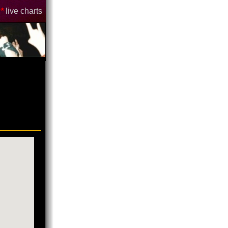
*
live charts