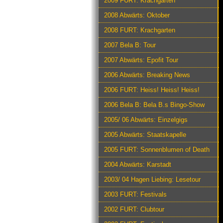
2009 FURT: Krachgarten
2008 Abwärts: Oktober
2008 FURT: Krachgarten
2007 Bela B: Tour
2007 Abwärts: Epofit Tour
2006 Abwärts: Breaking News
2006 FURT: Heiss! Heiss! Heiss!
2006 Bela B: Bela B.s Bingo-Show
2005/ 06 Abwärts: Einzelgigs
2005 Abwärts: Staatskapelle
2005 FURT: Sonnenblumen of Death
2004 Abwärts: Karstadt
2003/ 04 Hagen Liebing: Lesetour
2003 FURT: Festivals
2002 FURT: Clubtour