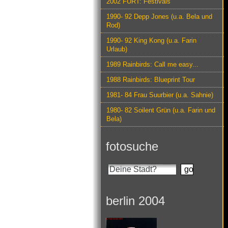
2002 FURT: Festivals
1990- 92 Depp Jones (u.a. Bela und
Rod)
1990- 92 King Kong (u.a. Farin
Urlaub)
1989 Rainbirds: Call me easy...
1988 Rainbirds: Blueprint Tour
1981- 84 Frau Suurbier (u.a. Sahnie)
1980- 82 Soilent Grün (u.a. Farin und
Bela)
fotosuche
berlin 2004