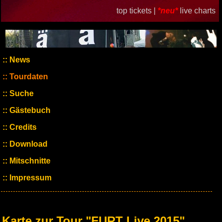
top tickets |
*neu*
live charts
News
Tourdaten
Suche
Gästebuch
Credits
Download
Mitschnitte
Impressum
Karte zur Tour "FURT Live 2015"