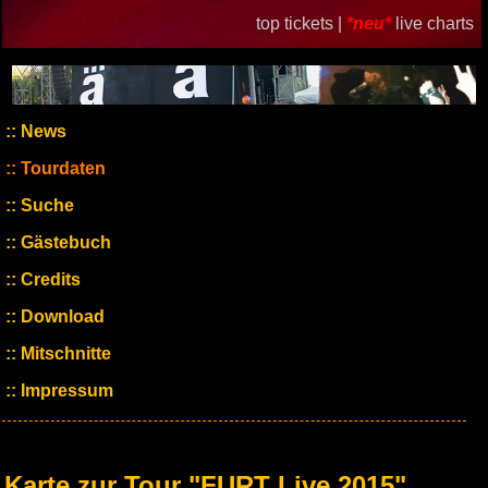
top tickets |
*neu*
live charts
News
Tourdaten
Suche
Gästebuch
Credits
Download
Mitschnitte
Impressum
Karte zur Tour "FURT Live 2015"