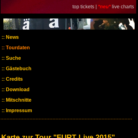
top tickets |
*neu*
live charts
News
Tourdaten
Suche
Gästebuch
Credits
Download
Mitschnitte
Impressum
Karte zur Tour "FURT Live 2015"