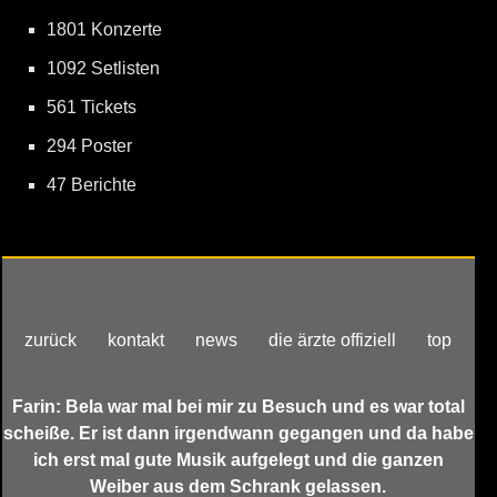
1801 Konzerte
1092 Setlisten
561 Tickets
294 Poster
47 Berichte
zurück
kontakt
news
die ärzte offiziell
top
Farin: Bela war mal bei mir zu Besuch und es war total
scheiße. Er ist dann irgendwann gegangen und da habe
ich erst mal gute Musik aufgelegt und die ganzen
Weiber aus dem Schrank gelassen.