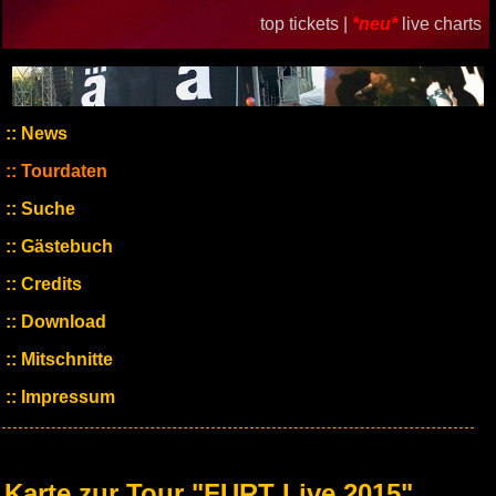
top tickets |
*neu*
live charts
News
Tourdaten
Suche
Gästebuch
Credits
Download
Mitschnitte
Impressum
Karte zur Tour "FURT Live 2015"