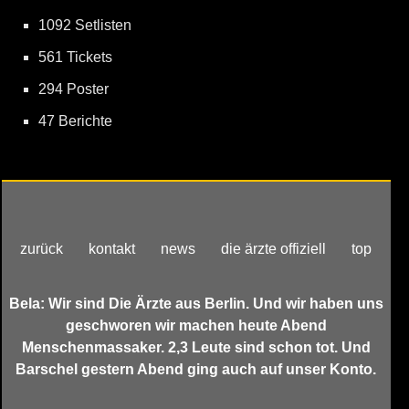
1092 Setlisten
561 Tickets
294 Poster
47 Berichte
zurück
kontakt
news
die ärzte offiziell
top
Bela: Wir sind Die Ärzte aus Berlin. Und wir haben uns
geschworen wir machen heute Abend
Menschenmassaker. 2,3 Leute sind schon tot. Und
Barschel gestern Abend ging auch auf unser Konto.