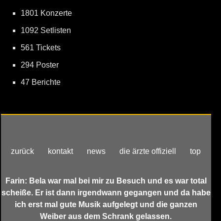
1801 Konzerte
1092 Setlisten
561 Tickets
294 Poster
47 Berichte
zurück
kontakt
news
die ärzte offiziell
top
Farin: Bela war mal bei mir zu Besuch und es war total
scheiße. Er ist dann irgendwann gegangen und da habe
ich erst mal gute Musik aufgelegt und die ganzen
Weiber aus dem Schrank gelassen.