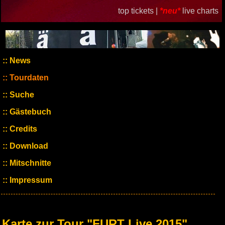
top tickets |
*neu*
live charts
News
Tourdaten
Suche
Gästebuch
Credits
Download
Mitschnitte
Impressum
Karte zur Tour "FURT Live 2015"