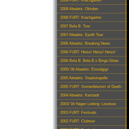
2009 FURT: Krachgarten
2008 Abwärts: Oktober
2008 FURT: Krachgarten
2007 Bela B: Tour
2007 Abwärts: Epofit Tour
2006 Abwärts: Breaking News
2006 FURT: Heiss! Heiss! Heiss!
2006 Bela B: Bela B.s Bingo-Show
2005/ 06 Abwärts: Einzelgigs
2005 Abwärts: Staatskapelle
2005 FURT: Sonnenblumen of Death
2004 Abwärts: Karstadt
2003/ 04 Hagen Liebing: Lesetour
2003 FURT: Festivals
2002 FURT: Clubtour