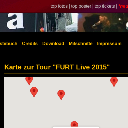
top fotos |
top poster |
top tickets |
*neu
stebuch
Credits
Download
Mitschnitte
Impressum
Karte zur Tour "FURT Live 2015"