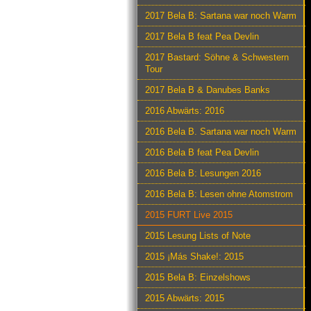
2017 Bela B: Sartana war noch Warm
2017 Bela B feat Pea Devlin
2017 Bastard: Söhne & Schwestern
Tour
2017 Bela B & Danubes Banks
2016 Abwärts: 2016
2016 Bela B. Sartana war noch Warm
2016 Bela B feat Pea Devlin
2016 Bela B: Lesungen 2016
2016 Bela B: Lesen ohne Atomstrom
2015 FURT Live 2015
2015 Lesung Lists of Note
2015 ¡Más Shake!: 2015
2015 Bela B: Einzelshows
2015 Abwärts: 2015