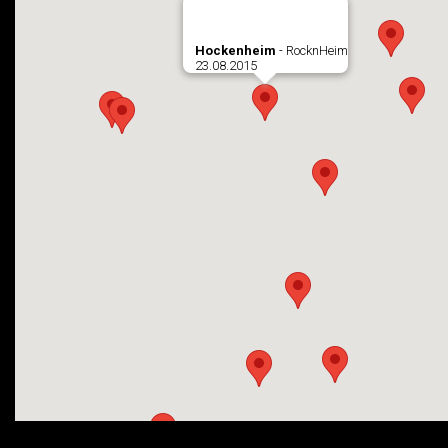
Hockenheim
- RocknHeim
23.08.2015