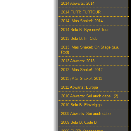
2014 Abwärts: 2014
2014 FURT: FURTOUR
2014 ¡Más Shake!: 2014
2014 Bela B: Bye-now! Tour
2013 Bela B: Im Club
2013 ¡Más Shake!: On Stage (u.a.
Rod)
2013 Abwärts: 2013
2012 ¡Más Shake!: 2012
2011 ¡Más Shake!: 2011
2011 Abwärts: Europa
2010 Abwärts: Sei auch dabei! (2)
2010 Bela B: Einzelgigs
2009 Abwärts: Sei auch dabei!
2009 Bela B: Code B