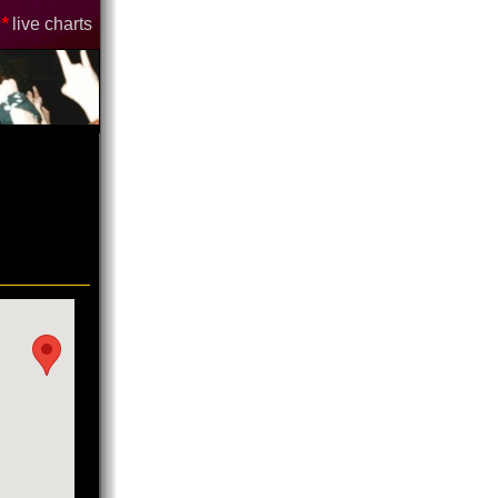
*
live charts