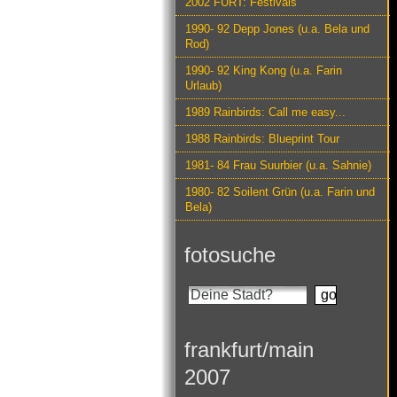
2002 FURT: Festivals
1990- 92 Depp Jones (u.a. Bela und
Rod)
1990- 92 King Kong (u.a. Farin
Urlaub)
1989 Rainbirds: Call me easy...
1988 Rainbirds: Blueprint Tour
1981- 84 Frau Suurbier (u.a. Sahnie)
1980- 82 Soilent Grün (u.a. Farin und
Bela)
fotosuche
frankfurt/main
2007