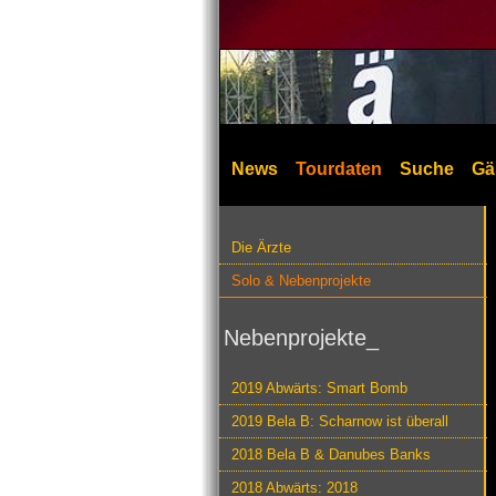
News
Tourdaten
Suche
Gä
Die Ärzte
Solo & Nebenprojekte
Nebenprojekte_
2019 Abwärts: Smart Bomb
2019 Bela B: Scharnow ist überall
2018 Bela B & Danubes Banks
2018 Abwärts: 2018