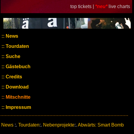
top tickets |
*neu*
live charts
News
Tourdaten
Suche
Gästebuch
Credits
Download
Mitschnitte
Impressum
News
:.
Tourdaten
:.
Nebenprojekte
:.
Abwärts: Smart Bomb