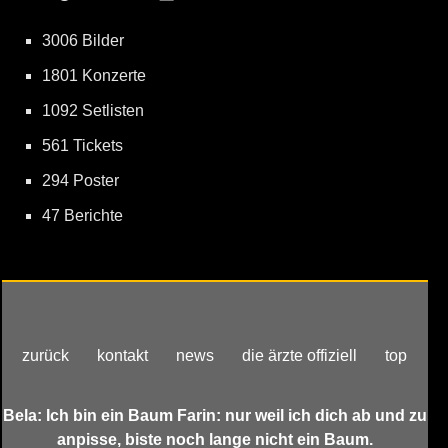
3006 Bilder
1801 Konzerte
1092 Setlisten
561 Tickets
294 Poster
47 Berichte
zurück
kontakt
news
die ärzte offiziell
top
Bela: Ich bin ein Baum Farin: nur weil ich dich ab und zu
anpisse, biste noch lange nicht ein Baum.