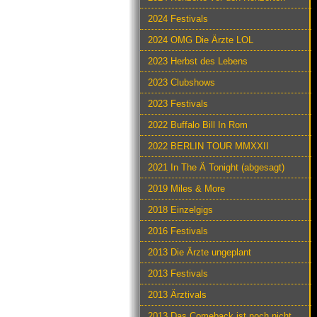
2024 Festivals
2024 OMG Die Ärzte LOL
2023 Herbst des Lebens
2023 Clubshows
2023 Festivals
2022 Buffalo Bill In Rom
2022 BERLIN TOUR MMXXII
2021 In The Ä Tonight (abgesagt)
2019 Miles & More
2018 Einzelgigs
2016 Festivals
2013 Die Ärzte ungeplant
2013 Festivals
2013 Ärztivals
2013 Das Comeback ist noch nicht