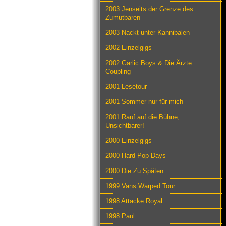
2003 Jenseits der Grenze des
Zumutbaren
2003 Nackt unter Kannibalen
2002 Einzelgigs
2002 Garlic Boys & Die Ärzte
Coupling
2001 Lesetour
2001 Sommer nur für mich
2001 Rauf auf die Bühne,
Unsichtbarer!
2000 Einzelgigs
2000 Hard Pop Days
2000 Die Zu Späten
1999 Vans Warped Tour
1998 Attacke Royal
1998 Paul