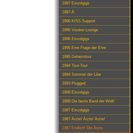
1997 Einzelgigs
1997 Ä
1996 KISS Support
1996 Voodoo Lounge
1996 Einzelgigs
1995 Eine Frage der Ehre
1995 Geheimtour
1994 Tour-Tour
1994 Sömmer der Libe
1993 Plugged
1988 Einzelgigs
1988 Die beste Band der Welt!
1987 Einzelgigs
1987 Ärzte! Ärzte! Ärzte!
1987 Endlich! Die Ärzte