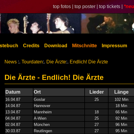
top fotos |
top poster |
top tickets |
*neu
stebuch
Credits
Download
Mitschnitte
Impressum
News
:.
Tourdaten
:.
Die Ärzte
:.
Endlich! Die Ärzte
Die Ärzte - Endlich! Die Ärzte
Datum
Ort
Lieder
Länge
16.04.87
Goslar
25
102 Min
14.04.87
Hannover
18 Min
13.04.87
Mannheim
18
66 Min
04.04.87
A-Wien
25
92 Min
02.04.87
München
27
96 Min
30.03.87
Reutlingen
27
95 Min