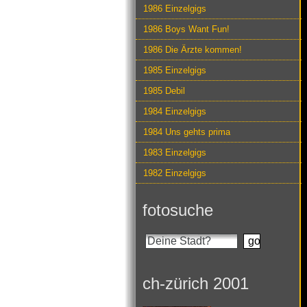
1986 Einzelgigs
1986 Boys Want Fun!
1986 Die Ärzte kommen!
1985 Einzelgigs
1985 Debil
1984 Einzelgigs
1984 Uns gehts prima
1983 Einzelgigs
1982 Einzelgigs
fotosuche
ch-zürich 2001