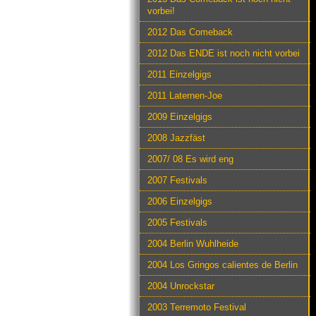
vorbei!
2012 Das Comeback
2012 Das ENDE ist noch nicht vorbei
2011 Einzelgigs
2011 Laternen-Joe
2009 Einzelgigs
2008 Jazzfäst
2007/ 08 Es wird eng
2007 Festivals
2006 Einzelgigs
2005 Festivals
2004 Berlin Wuhlheide
2004 Los Gringos calientes de Berlin
2004 Unrockstar
2003 Terremoto Festival