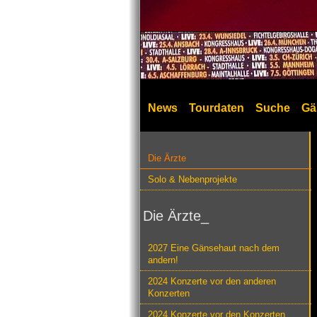
News
Tourdaten
Suche
Gä
Die Ärzte
Solo & Nebenprojekte
Die Ärzte_
2027 Eine Gänsehaut nach dem
andern!
2024 Konzerte vor den anderen
Konzerten
2024 Konzerte vor den Konzerten