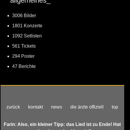
allgemeines_
3006 Bilder
1801 Konzerte
1092 Setlisten
561 Tickets
294 Poster
47 Berichte
zurück
kontakt
news
die ärzte offiziell
top
Farin: Also, ein kleiner Tipp: das Lied ist zu Ende! Hat