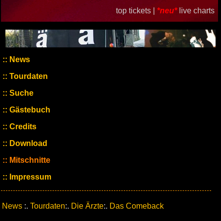
top tickets |
*neu*
live charts
News
Tourdaten
Suche
Gästebuch
Credits
Download
Mitschnitte
Impressum
News
:.
Tourdaten
:.
Die Ärzte
:.
Das Comeback