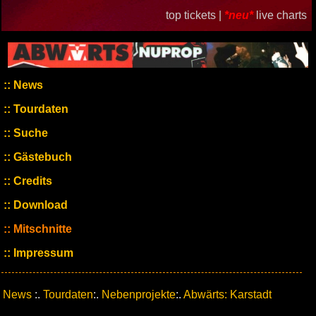
top tickets |
*neu*
live charts
News
Tourdaten
Suche
Gästebuch
Credits
Download
Mitschnitte
Impressum
News
:.
Tourdaten
:.
Nebenprojekte
:.
Abwärts: Karstadt