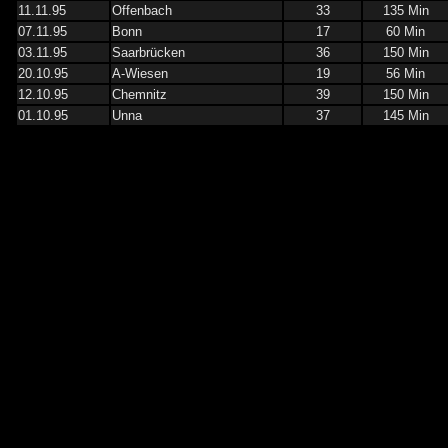
11.11.95
Offenbach
33
135 Min
07.11.95
Bonn
17
60 Min
03.11.95
Saarbrücken
36
150 Min
20.10.95
A-Wiesen
19
56 Min
12.10.95
Chemnitz
39
150 Min
01.10.95
Unna
37
145 Min