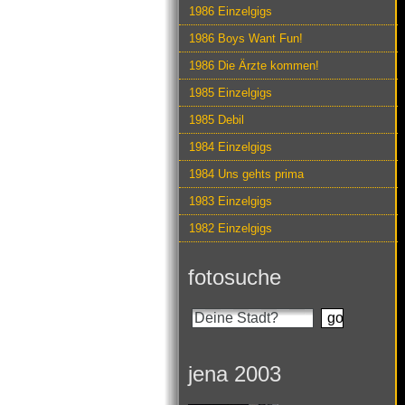
1986 Einzelgigs
1986 Boys Want Fun!
1986 Die Ärzte kommen!
1985 Einzelgigs
1985 Debil
1984 Einzelgigs
1984 Uns gehts prima
1983 Einzelgigs
1982 Einzelgigs
fotosuche
jena 2003