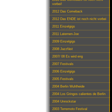
vorbei!
2012 Das Comeback
2012 Das ENDE ist noch nicht vorbei
2011 Einzelgigs
2011 Laternen-Joe
2009 Einzelgigs
2008 Jazzfäst
2007/ 08 Es wird eng
2007 Festivals
2006 Einzelgigs
2005 Festivals
2004 Berlin Wuhlheide
2004 Los Gringos calientes de Berlin
2004 Unrockstar
2003 Terremoto Festival