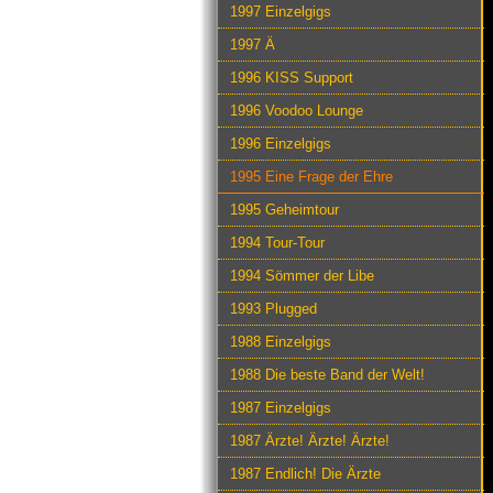
1997 Einzelgigs
1997 Ä
1996 KISS Support
1996 Voodoo Lounge
1996 Einzelgigs
1995 Eine Frage der Ehre
1995 Geheimtour
1994 Tour-Tour
1994 Sömmer der Libe
1993 Plugged
1988 Einzelgigs
1988 Die beste Band der Welt!
1987 Einzelgigs
1987 Ärzte! Ärzte! Ärzte!
1987 Endlich! Die Ärzte