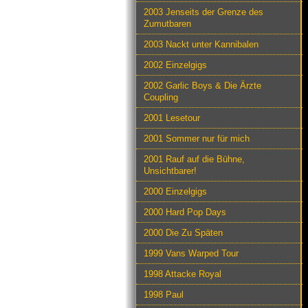
2003 Jenseits der Grenze des
Zumutbaren
2003 Nackt unter Kannibalen
2002 Einzelgigs
2002 Garlic Boys & Die Ärzte
Coupling
2001 Lesetour
2001 Sommer nur für mich
2001 Rauf auf die Bühne,
Unsichtbarer!
2000 Einzelgigs
2000 Hard Pop Days
2000 Die Zu Späten
1999 Vans Warped Tour
1998 Attacke Royal
1998 Paul