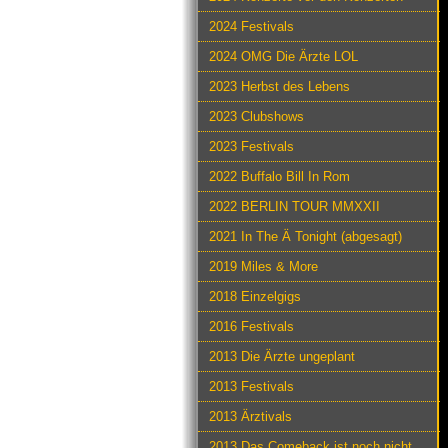
2024 Festivals
2024 OMG Die Ärzte LOL
2023 Herbst des Lebens
2023 Clubshows
2023 Festivals
2022 Buffalo Bill In Rom
2022 BERLIN TOUR MMXXII
2021 In The Ä Tonight (abgesagt)
2019 Miles & More
2018 Einzelgigs
2016 Festivals
2013 Die Ärzte ungeplant
2013 Festivals
2013 Ärztivals
2013 Das Comeback ist noch nicht