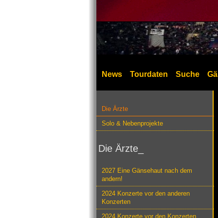
News
Tourdaten
Suche
Gä
Die Ärzte
Solo & Nebenprojekte
Die Ärzte_
2027 Eine Gänsehaut nach dem
andern!
2024 Konzerte vor den anderen
Konzerten
2024 Konzerte vor den Konzerten