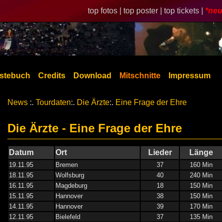
top fotos |
top poster |
top tickets |
*neu
stebuch
Credits
Download
Mitschnitte
Impressum
News
:.
Tourdaten
:.
Die Ärzte
:.
Eine Frage der Ehre
Die Ärzte - Eine Frage der Ehre
Datum
Ort
Lieder
Länge
19.11.95
Bremen
37
160 Min
18.11.95
Wolfsburg
40
240 Min
16.11.95
Magdeburg
18
150 Min
15.11.95
Hannover
38
150 Min
14.11.95
Hannover
39
170 Min
12.11.95
Bielefeld
37
135 Min