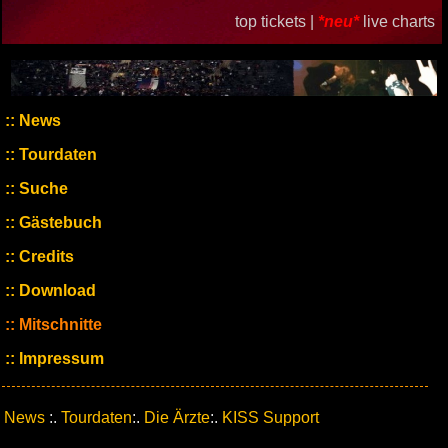
top tickets |
*neu*
live charts
News
Tourdaten
Suche
Gästebuch
Credits
Download
Mitschnitte
Impressum
News
:.
Tourdaten
:.
Die Ärzte
:.
KISS Support