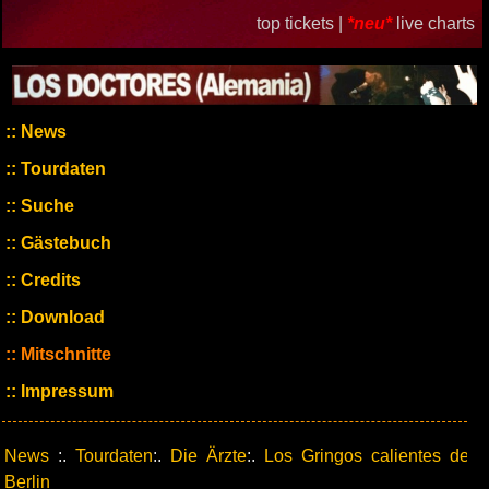
top tickets |
*neu*
live charts
News
Tourdaten
Suche
Gästebuch
Credits
Download
Mitschnitte
Impressum
News
:.
Tourdaten
:.
Die Ärzte
:.
Los Gringos calientes de
Berlin