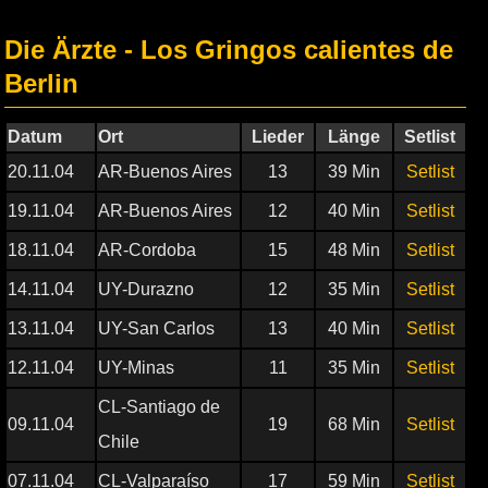
Die Ärzte - Los Gringos calientes de
Berlin
Datum
Ort
Lieder
Länge
Setlist
20.11.04
AR-Buenos Aires
13
39 Min
Setlist
19.11.04
AR-Buenos Aires
12
40 Min
Setlist
18.11.04
AR-Cordoba
15
48 Min
Setlist
14.11.04
UY-Durazno
12
35 Min
Setlist
13.11.04
UY-San Carlos
13
40 Min
Setlist
12.11.04
UY-Minas
11
35 Min
Setlist
CL-Santiago de
09.11.04
19
68 Min
Setlist
Chile
07.11.04
CL-Valparaíso
17
59 Min
Setlist