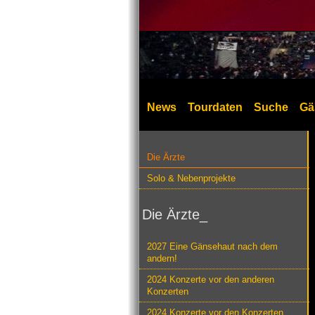
News
Tourdaten
Suche
Gä
Die Ärzte
Solo & Nebenprojekte
Die Ärzte_
2027 Eine Gänsehaut nach dem
andern!
2024 Konzerte vor den anderen
Konzerten
2024 Konzerte vor den Konzerten