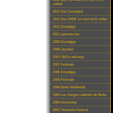
vorbei!
2012 Das Comeback
2012 Das ENDE ist noch nicht vorbei
2011 Einzelgigs
2011 Laternen-Joe
2009 Einzelgigs
2008 Jazzfäst
2007/ 08 Es wird eng
2007 Festivals
2006 Einzelgigs
2005 Festivals
2004 Berlin Wuhlheide
2004 Los Gringos calientes de Berlin
2004 Unrockstar
2003 Terremoto Festival