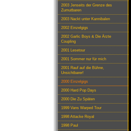
2003 Jenseits der Grenze des
Zumutbaren
2003 Nackt unter Kannibalen
2002 Einzelgigs
2002 Garlic Boys & Die Ärzte
Coupling
2001 Lesetour
2001 Sommer nur für mich
2001 Rauf auf die Bühne,
Unsichtbarer!
2000 Einzelgigs
2000 Hard Pop Days
2000 Die Zu Späten
1999 Vans Warped Tour
1998 Attacke Royal
1998 Paul