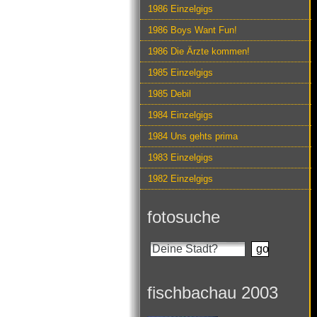
1986 Einzelgigs
1986 Boys Want Fun!
1986 Die Ärzte kommen!
1985 Einzelgigs
1985 Debil
1984 Einzelgigs
1984 Uns gehts prima
1983 Einzelgigs
1982 Einzelgigs
fotosuche
fischbachau 2003