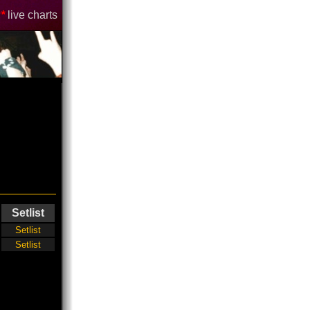
*
live charts
Setlist
Setlist
Setlist