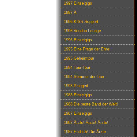
1997 Einzelgigs
1997 Ä
1996 KISS Support
1996 Voodoo Lounge
1996 Einzelgigs
1995 Eine Frage der Ehre
1995 Geheimtour
1994 Tour-Tour
1994 Sömmer der Libe
1993 Plugged
1988 Einzelgigs
1988 Die beste Band der Welt!
1987 Einzelgigs
1987 Ärzte! Ärzte! Ärzte!
1987 Endlich! Die Ärzte