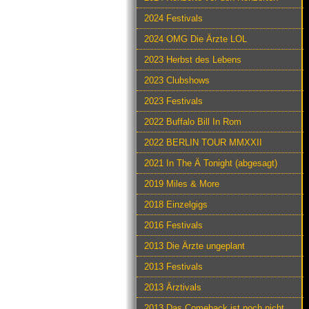
2024 Festivals
2024 OMG Die Ärzte LOL
2023 Herbst des Lebens
2023 Clubshows
2023 Festivals
2022 Buffalo Bill In Rom
2022 BERLIN TOUR MMXXII
2021 In The Ä Tonight (abgesagt)
2019 Miles & More
2018 Einzelgigs
2016 Festivals
2013 Die Ärzte ungeplant
2013 Festivals
2013 Ärztivals
2013 Das Comeback ist noch nicht