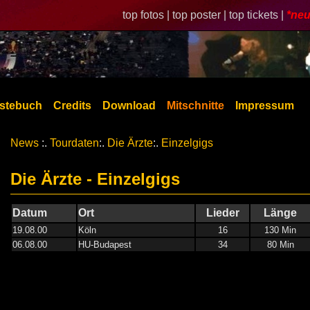
top fotos |
top poster |
top tickets |
*neu
stebuch
Credits
Download
Mitschnitte
Impressum
News
:.
Tourdaten
:.
Die Ärzte
:.
Einzelgigs
Die Ärzte - Einzelgigs
Datum
Ort
Lieder
Länge
19.08.00
Köln
16
130 Min
06.08.00
HU-Budapest
34
80 Min