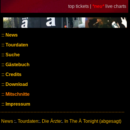
top tickets |
*neu*
live charts
News
Tourdaten
Suche
Gästebuch
Credits
Download
Mitschnitte
Impressum
News
:.
Tourdaten
:.
Die Ärzte
:.
In The Ä Tonight (abgesagt)