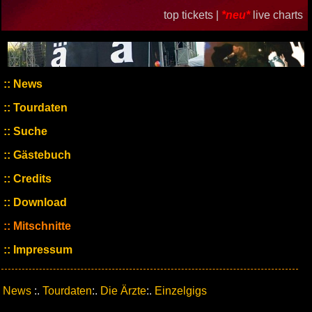
top tickets |
*neu*
live charts
News
Tourdaten
Suche
Gästebuch
Credits
Download
Mitschnitte
Impressum
News
:.
Tourdaten
:.
Die Ärzte
:.
Einzelgigs