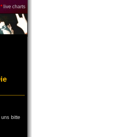
*
live charts
ie
 uns bitte