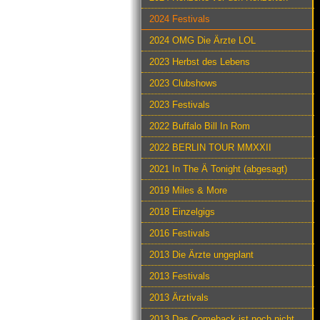
2024 Festivals
2024 OMG Die Ärzte LOL
2023 Herbst des Lebens
2023 Clubshows
2023 Festivals
2022 Buffalo Bill In Rom
2022 BERLIN TOUR MMXXII
2021 In The Ä Tonight (abgesagt)
2019 Miles & More
2018 Einzelgigs
2016 Festivals
2013 Die Ärzte ungeplant
2013 Festivals
2013 Ärztivals
2013 Das Comeback ist noch nicht