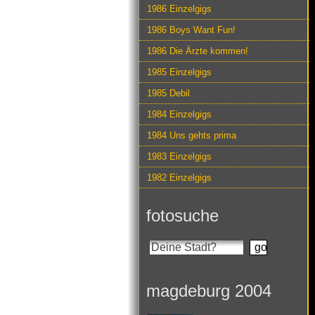
1986 Einzelgigs
1986 Boys Want Fun!
1986 Die Ärzte kommen!
1985 Einzelgigs
1985 Debil
1984 Einzelgigs
1984 Uns gehts prima
1983 Einzelgigs
1982 Einzelgigs
fotosuche
magdeburg 2004