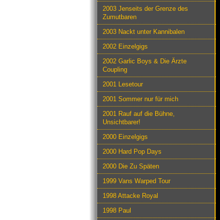
2003 Jenseits der Grenze des
Zumutbaren
2003 Nackt unter Kannibalen
2002 Einzelgigs
2002 Garlic Boys & Die Ärzte
Coupling
2001 Lesetour
2001 Sommer nur für mich
2001 Rauf auf die Bühne,
Unsichtbarer!
2000 Einzelgigs
2000 Hard Pop Days
2000 Die Zu Späten
1999 Vans Warped Tour
1998 Attacke Royal
1998 Paul