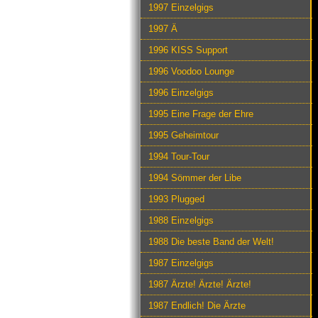
1997 Einzelgigs
1997 Ä
1996 KISS Support
1996 Voodoo Lounge
1996 Einzelgigs
1995 Eine Frage der Ehre
1995 Geheimtour
1994 Tour-Tour
1994 Sömmer der Libe
1993 Plugged
1988 Einzelgigs
1988 Die beste Band der Welt!
1987 Einzelgigs
1987 Ärzte! Ärzte! Ärzte!
1987 Endlich! Die Ärzte