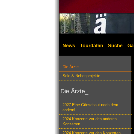
News
Tourdaten
Suche
Gä
Die Ärzte
Solo & Nebenprojekte
Die Ärzte_
2027 Eine Gänsehaut nach dem
andern!
2024 Konzerte vor den anderen
Konzerten
2024 Konzerte vor den Konzerten