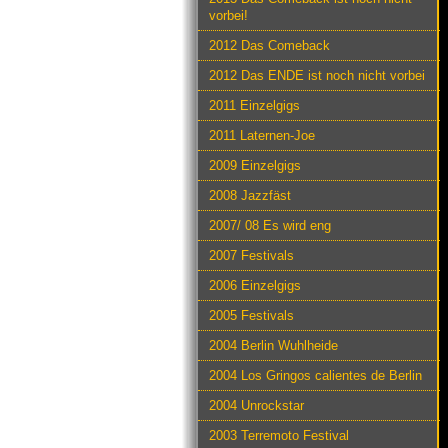
vorbei!
2012 Das Comeback
2012 Das ENDE ist noch nicht vorbei
2011 Einzelgigs
2011 Laternen-Joe
2009 Einzelgigs
2008 Jazzfäst
2007/ 08 Es wird eng
2007 Festivals
2006 Einzelgigs
2005 Festivals
2004 Berlin Wuhlheide
2004 Los Gringos calientes de Berlin
2004 Unrockstar
2003 Terremoto Festival