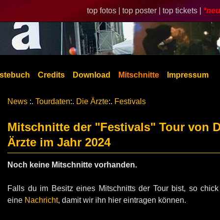
top fotos |
top poster |
top tickets |
*neu
stebuch
Credits
Download
Mitschnitte
Impressum
News
:.
Tourdaten
:.
Die Ärzte
:.
Festivals
Mitschnitte der "Festivals" Tour von D
Ärzte im Jahr 2024
Noch keine Mitschnitte vorhanden.
Falls du im Besitz eines Mitschnitts der Tour bist, so chick
eine
Nachricht
, damit wir ihn hier eintragen können.